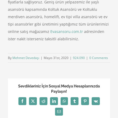
fiyatlarla sağlıyoruz. Geniş ürün yelpazemiz ile yaşlı
asansörü kapsamında Koltuk Asansörü ve Koltuklu
merdiven asansörü, homelift, ev tipi villa asansörü ve ev
tipi asansörler gibi üretimini yaptığımız tüm ürünlerimizi
online satış mağazamız
Evasansoru.com.tr
adresinden
ister nakit isterseniz taksitli alabilirsiniz.
By
Mehmet Devedaşı
|
Mayıs 31st, 2020
|
924.090
|
0 Comments
Sevdikleriniz İçin Sosyal Medya Hesaplarınızda
Paylaşın!
Facebook
X
Reddit
LinkedIn
WhatsApp
Tumblr
Pinterest
Vk
Email