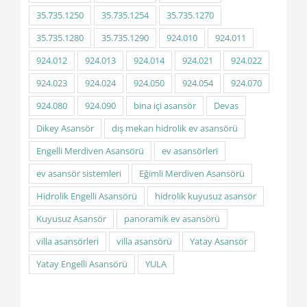
35.735.1250
35.735.1254
35.735.1270
35.735.1280
35.735.1290
924.010
924.011
924.012
924.013
924.014
924.021
924.022
924.023
924.024
924.050
924.054
924.070
924.080
924.090
bina içi asansör
Devas
Dikey Asansör
dış mekan hidrolik ev asansörü
Engelli Merdiven Asansörü
ev asansörleri
ev asansör sistemleri
Eğimli Merdiven Asansörü
Hidrolik Engelli Asansörü
hidrolik kuyusuz asansör
Kuyusuz Asansör
panoramik ev asansörü
villa asansörleri
villa asansörü
Yatay Asansör
Yatay Engelli Asansörü
YULA