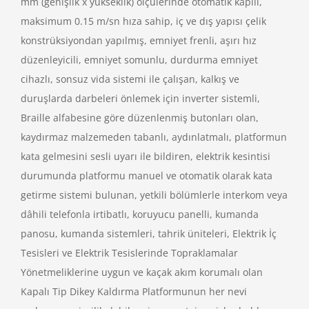
mm (genişlik x yükseklik) ölçülerinde otomatik kapılı,
maksimum 0.15 m/sn hıza sahip, iç ve dış yapısı çelik
konstrüksiyondan yapılmış, emniyet frenli, aşırı hız
düzenleyicili, emniyet somunlu, durdurma emniyet
cihazlı, sonsuz vida sistemi ile çalışan, kalkış ve
duruşlarda darbeleri önlemek için inverter sistemli,
Braille alfabesine göre düzenlenmiş butonları olan,
kaydırmaz malzemeden tabanlı, aydınlatmalı, platformun
kata gelmesini sesli uyarı ile bildiren, elektrik kesintisi
durumunda platformu manuel ve otomatik olarak kata
getirme sistemi bulunan, yetkili bölümlerle interkom veya
dâhili telefonla irtibatlı, koruyucu panelli, kumanda
panosu, kumanda sistemleri, tahrik üniteleri, Elektrik İç
Tesisleri ve Elektrik Tesislerinde Topraklamalar
Yönetmeliklerine uygun ve kaçak akım korumalı olan
Kapalı Tip Dikey Kaldırma Platformunun her nevi