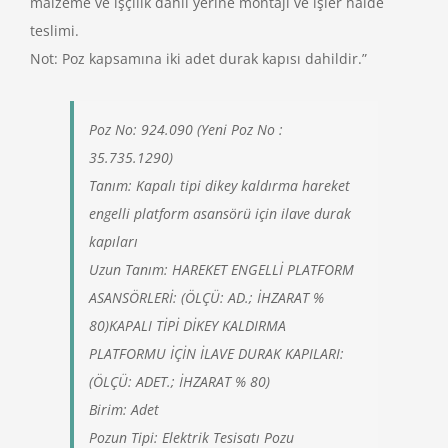
malzeme ve işçilik dahil yerine montajı ve işler halde
teslimi.
Not: Poz kapsamına iki adet durak kapısı dahildir.”
Poz No: 924.090 (Yeni Poz No :
35.735.1290)
Tanım: Kapalı tipi dikey kaldırma hareket
engelli platform asansörü için ilave durak
kapıları
Uzun Tanım: HAREKET ENGELLİ PLATFORM
ASANSÖRLERİ: (ÖLÇÜ: AD.; İHZARAT %
80)KAPALI TİPİ DİKEY KALDIRMA
PLATFORMU İÇİN İLAVE DURAK KAPILARI:
(ÖLÇÜ: ADET.; İHZARAT % 80)
Birim: Adet
Pozun Tipi: Elektrik Tesisatı Pozu