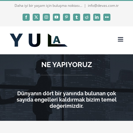
Skip
Daha iyi bir yaşam için buluşma noktası...
|
info@devas.com.tr
to
Facebook
X
Instagram
YouTube
Pinterest
Tumblr
Reddit
LinkedIn
Flickr
content
NE YAPIYORUZ
Dünyanın dört bir yanında bulunan çok
sayıda engelleri kaldırmak bizim temel
değerimizdir.