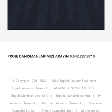
PROJE DANIŞMANLARIMIZI ARAYIN 0.542.237.3710
© Copyright 1996 -
2026 |
YULA Engelli Asansör Sistemleri
|
Engelli Asansörü İstanbul
|
ALYA MERDİVEN ASANSÖRÜ
|
Engelli Merdiven Asansörü
|
Engelli Asansörü İstanbul
|
Ev
Asansörü İstanbul
|
Merdiven Asansörü İstanbul
|
Merdiven
Asansörü Bursa
|
Engelli Asansörü İzmir
|
Villa Asansörü