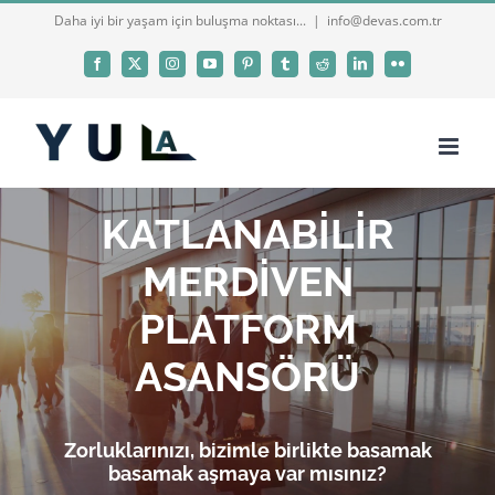
Skip
Daha iyi bir yaşam için buluşma noktası...
|
info@devas.com.tr
to
Facebook
X
Instagram
YouTube
Pinterest
Tumblr
Reddit
LinkedIn
Flickr
content
KATLANABİLİR
MERDİVEN
PLATFORM
ASANSÖRÜ
Zorluklarınızı, bizimle birlikte basamak
basamak aşmaya var mısınız?