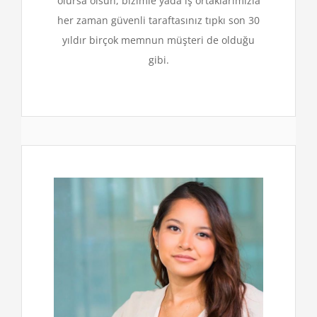
olursa olsun, bizimle yada iş ortaklarımızla
her zaman güvenli taraftasınız tıpkı son 30
yıldır birçok memnun müşteri de olduğu
gibi.