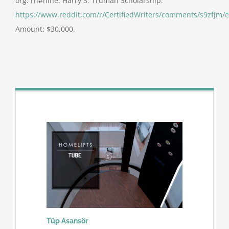
org. rn#nine. Harry S. Truman Scholarship.
https://www.reddit.com/r/CertifiedWriters/comments/s9zfjm/e
Amount: $30,000.
Tüp Asansör