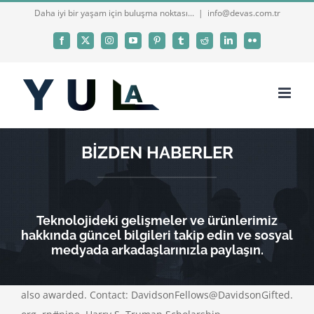
Skip
Daha iyi bir yaşam için buluşma noktası...
|
info@devas.com.tr
to
Facebook
X
Instagram
YouTube
Pinterest
Tumblr
Reddit
LinkedIn
Flickr
content
BİZDEN HABERLER
Teknolojideki gelişmeler ve ürünlerimiz
hakkında güncel bilgileri takip edin ve sosyal
medyada arkadaşlarınızla paylaşın.
also awarded. Contact: DavidsonFellows@DavidsonGifted.