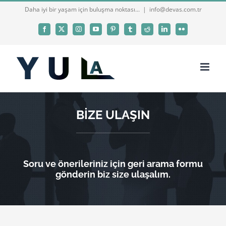
Skip
Daha iyi bir yaşam için buluşma noktası...
|
info@devas.com.tr
to
Facebook
X
Instagram
YouTube
Pinterest
Tumblr
Reddit
LinkedIn
Flickr
content
BİZE ULAŞIN
Soru ve önerileriniz için geri arama formu
gönderin biz size ulaşalım.