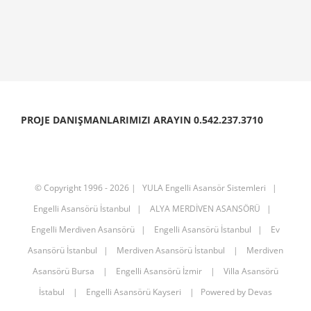
PROJE DANIŞMANLARIMIZI ARAYIN 0.542.237.3710
© Copyright 1996 -
2026 |
YULA Engelli Asansör Sistemleri
|
Engelli Asansörü İstanbul
|
ALYA MERDİVEN ASANSÖRÜ
|
Engelli Merdiven Asansörü
|
Engelli Asansörü İstanbul
|
Ev
Asansörü İstanbul
|
Merdiven Asansörü İstanbul
|
Merdiven
Asansörü Bursa
|
Engelli Asansörü İzmir
|
Villa Asansörü
İstabul
|
Engelli Asansörü Kayseri
| Powered by
Devas
90.352.502.0537
EMAIL US