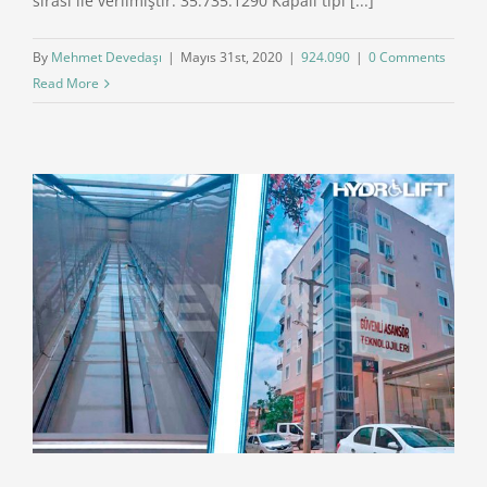
sırası ile verilmiştir. 35.735.1290 Kapalı tipi [...]
By
Mehmet Devedaşı
|
Mayıs 31st, 2020
|
924.090
|
0 Comments
Read More