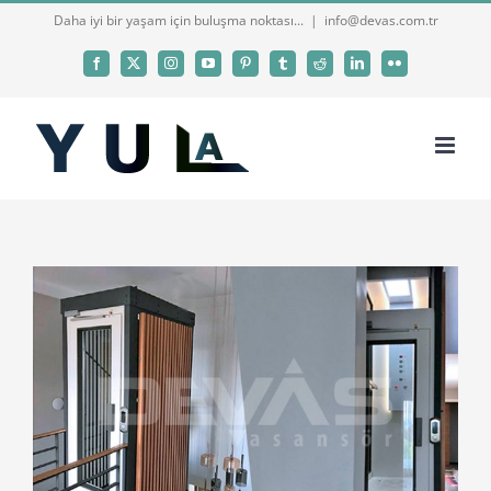
Skip
Daha iyi bir yaşam için buluşma noktası...
|
info@devas.com.tr
to
Facebook
X
Instagram
YouTube
Pinterest
Tumblr
Reddit
LinkedIn
Flickr
content