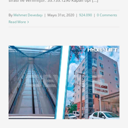
sırası ile verilmiştir. 35.735.1290 Kapalı tipi [...]
By
Mehmet Devedaşı
|
Mayıs 31st, 2020
|
924.090
|
0 Comments
Read More