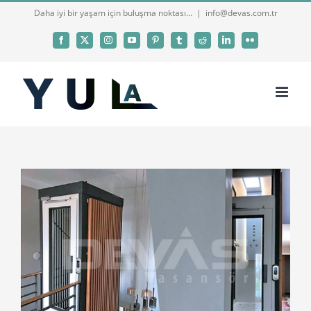
Skip
Daha iyi bir yaşam için buluşma noktası...
|
info@devas.com.tr
to
Facebook
X
Instagram
YouTube
Pinterest
Tumblr
Reddit
LinkedIn
Flickr
content