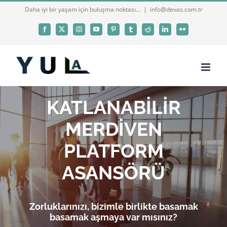
Skip
Daha iyi bir yaşam için buluşma noktası...
|
info@devas.com.tr
to
Facebook
X
Instagram
YouTube
Pinterest
Tumblr
Reddit
LinkedIn
Flickr
content
KATLANABİLİR
MERDİVEN
PLATFORM
ASANSÖRÜ
Zorluklarınızı, bizimle birlikte basamak
basamak aşmaya var mısınız?