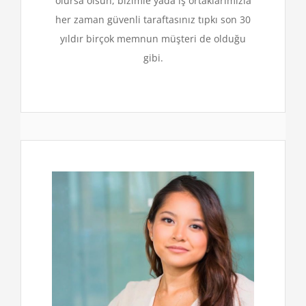
olursa olsun, bizimle yada iş ortaklarımızla
her zaman güvenli taraftasınız tıpkı son 30
yıldır birçok memnun müşteri de olduğu
gibi.