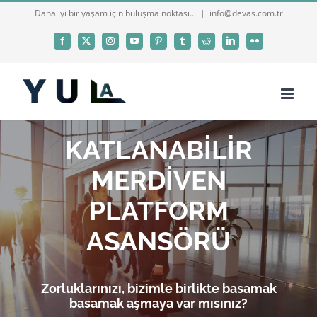
Skip
Daha iyi bir yaşam için buluşma noktası...
|
info@devas.com.tr
to
Facebook
X
Instagram
YouTube
Pinterest
Tumblr
Reddit
LinkedIn
Flickr
content
KATLANABİLİR
MERDİVEN
PLATFORM
ASANSÖRÜ
Zorluklarınızı, bizimle birlikte basamak
basamak aşmaya var mısınız?