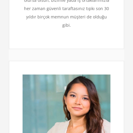
olursa olsun, bizimle yada iş ortaklarımızla
her zaman güvenli taraftasınız tıpkı son 30
yıldır birçok memnun müşteri de olduğu
gibi.