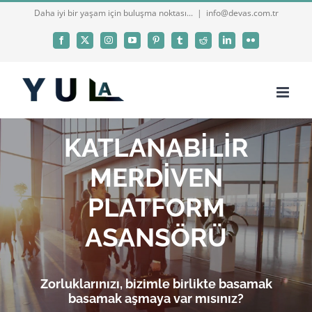
Skip
Daha iyi bir yaşam için buluşma noktası...
|
info@devas.com.tr
to
Facebook
X
Instagram
YouTube
Pinterest
Tumblr
Reddit
LinkedIn
Flickr
content
KATLANABİLİR
MERDİVEN
PLATFORM
ASANSÖRÜ
Zorluklarınızı, bizimle birlikte basamak
basamak aşmaya var mısınız?