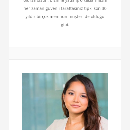
olursa olsun, bizimle yada iş ortaklarımızla
her zaman güvenli taraftasınız tıpkı son 30
yıldır birçok memnun müşteri de olduğu
gibi.