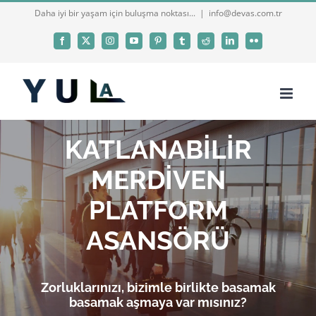
Skip
Daha iyi bir yaşam için buluşma noktası...
|
info@devas.com.tr
to
Facebook
X
Instagram
YouTube
Pinterest
Tumblr
Reddit
LinkedIn
Flickr
content
KATLANABİLİR
MERDİVEN
PLATFORM
ASANSÖRÜ
Zorluklarınızı, bizimle birlikte basamak
basamak aşmaya var mısınız?