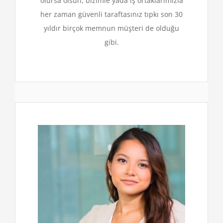
olursa olsun, bizimle yada iş ortaklarımızla
her zaman güvenli taraftasınız tıpkı son 30
yıldır birçok memnun müşteri de olduğu
gibi.