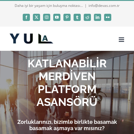
Skip
Daha iyi bir yaşam için buluşma noktası...
|
info@devas.com.tr
to
Facebook
X
Instagram
YouTube
Pinterest
Tumblr
Reddit
LinkedIn
Flickr
content
KATLANABİLİR
MERDİVEN
PLATFORM
ASANSÖRÜ
Zorluklarınızı, bizimle birlikte basamak
basamak aşmaya var mısınız?