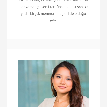
olursa olsun, bizimle yada iş ortaklarımızla
her zaman güvenli taraftasınız tıpkı son 30
yıldır birçok memnun müşteri de olduğu
gibi.