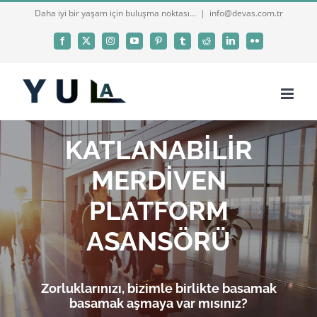
Skip
Daha iyi bir yaşam için buluşma noktası...
|
info@devas.com.tr
to
Facebook
X
Instagram
YouTube
Pinterest
Tumblr
Reddit
LinkedIn
Flickr
content
KATLANABİLİR
MERDİVEN
PLATFORM
ASANSÖRÜ
Zorluklarınızı, bizimle birlikte basamak
basamak aşmaya var mısınız?