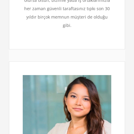
olursa olsun, bizimle yada iş ortaklarımızla
her zaman güvenli taraftasınız tıpkı son 30
yıldır birçok memnun müşteri de olduğu
gibi.