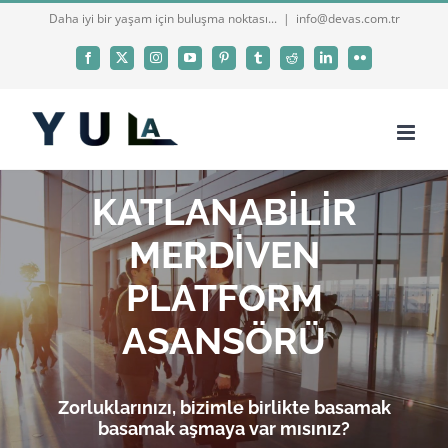
Skip
Daha iyi bir yaşam için buluşma noktası...
|
info@devas.com.tr
to
Facebook
X
Instagram
YouTube
Pinterest
Tumblr
Reddit
LinkedIn
Flickr
content
KATLANABİLİR
MERDİVEN
PLATFORM
ASANSÖRÜ
Zorluklarınızı, bizimle birlikte basamak
basamak aşmaya var mısınız?