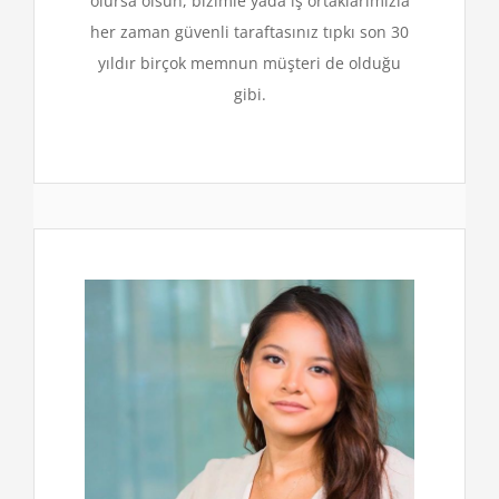
olursa olsun, bizimle yada iş ortaklarımızla
her zaman güvenli taraftasınız tıpkı son 30
yıldır birçok memnun müşteri de olduğu
gibi.