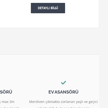
DETAYLI BİLGİ
NSÖRÜ
EV ASANSÖRÜ
miş max 3m
Merdiven çıkmakta zorlanan yaşlı ve geçici