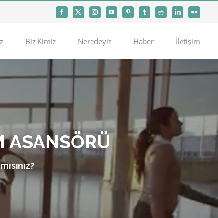
Facebook
X
Instagram
YouTube
Pinterest
Tumblr
Reddit
LinkedIn
Flickr
z
Biz Kimiz
Neredeyiz
Haber
İletişim
M ASANSÖRÜ
 mısınız?