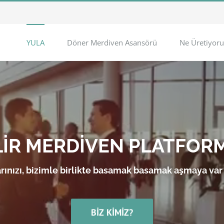
YULA
Döner Merdiven Asansörü
Ne Üretiyoru
LİR MERDİVEN PLATFOR
rınızı, bizimle birlikte basamak basamak aşmaya var
BIZ KIMIZ?