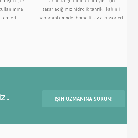
n dışı küçük
rahatsızlığı bulunan bireyler için
 kullanımına
tasarladığımız hidrolik tahrikli kabinli
stemleri.
panoramik model homelift ev asansörleri.
İZ…
İŞIN UZMANINA SORUN!