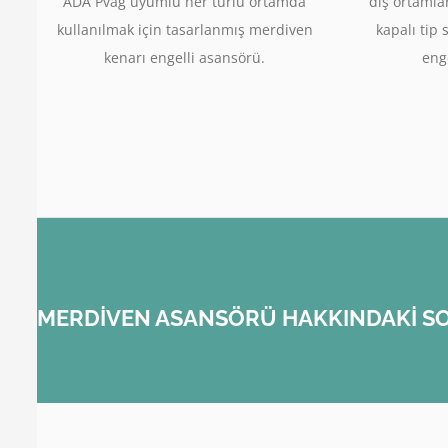
ADA Pvag uyumlu her türlü ortamda
dış ortamla
kullanılmak için tasarlanmış merdiven
kapalı tip 
kenarı engelli asansörü.
enge
MERDİVEN ASANSÖRÜ HAKKINDAKİ SO