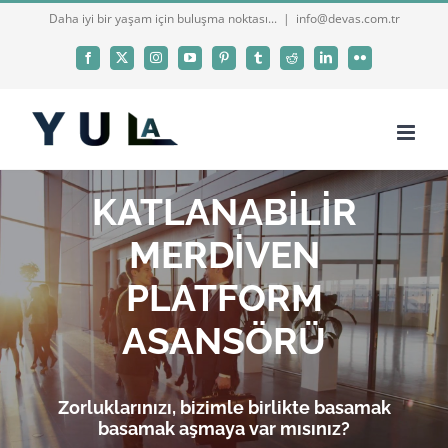
Skip
Daha iyi bir yaşam için buluşma noktası...
|
info@devas.com.tr
to
Facebook
X
Instagram
YouTube
Pinterest
Tumblr
Reddit
LinkedIn
Flickr
content
KATLANABİLİR
MERDİVEN
PLATFORM
ASANSÖRÜ
Zorluklarınızı, bizimle birlikte basamak
basamak aşmaya var mısınız?