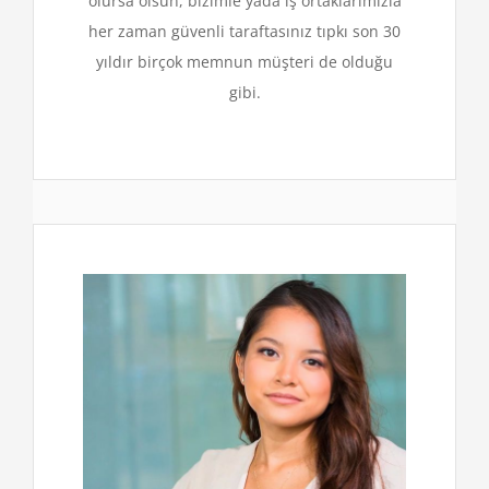
olursa olsun, bizimle yada iş ortaklarımızla
her zaman güvenli taraftasınız tıpkı son 30
yıldır birçok memnun müşteri de olduğu
gibi.