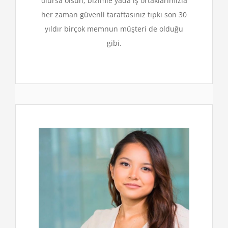
olursa olsun, bizimle yada iş ortaklarımızla
her zaman güvenli taraftasınız tıpkı son 30
yıldır birçok memnun müşteri de olduğu
gibi.