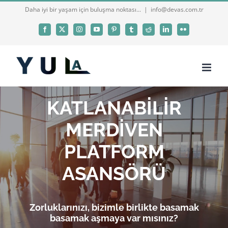
Skip
Daha iyi bir yaşam için buluşma noktası...
|
info@devas.com.tr
to
Facebook
X
Instagram
YouTube
Pinterest
Tumblr
Reddit
LinkedIn
Flickr
content
KATLANABİLİR
MERDİVEN
PLATFORM
ASANSÖRÜ
Zorluklarınızı, bizimle birlikte basamak
basamak aşmaya var mısınız?