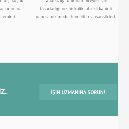
n dışı küçük
rahatsızlığı bulunan bireyler için
 kullanımına
tasarladığımız hidrolik tahrikli kabinli
stemleri.
panoramik model homelift ev asansörleri.
İZ…
İŞIN UZMANINA SORUN!