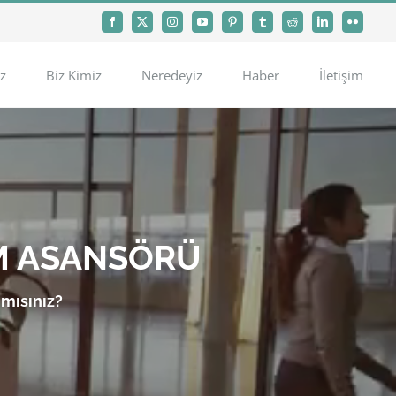
Facebook
X
Instagram
YouTube
Pinterest
Tumblr
Reddit
LinkedIn
Flickr
z
Biz Kimiz
Neredeyiz
Haber
İletişim
M ASANSÖRÜ
 mısınız?