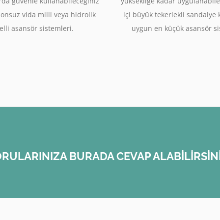
rda güvenle kullanabileceğiniz
yüksekliğe kadar uygulanabile
sonsuz vida milli veya hidrolik
içi büyük tekerlekli sandalye
lli asansör sistemleri.
uygun en küçük asansör si
RULARINIZA BURADA CEVAP ALABİLİRSİN