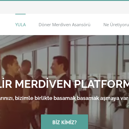
YULA
Döner Merdiven Asansörü
Ne Üretiyoru
LİR MERDİVEN PLATFOR
rınızı, bizimle birlikte basamak basamak aşmaya var
BIZ KIMIZ?