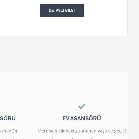
DETAYLI BİLGİ
NSÖRÜ
EV ASANSÖRÜ
miş max 3m
Merdiven çıkmakta zorlanan yaşlı ve geçici