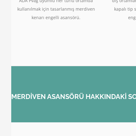
ADA Pvag uyumlu her türlü ortamda
dış ortamla
kullanılmak için tasarlanmış merdiven
kapalı tip 
kenarı engelli asansörü.
enge
MERDİVEN ASANSÖRÜ HAKKINDAKİ SO