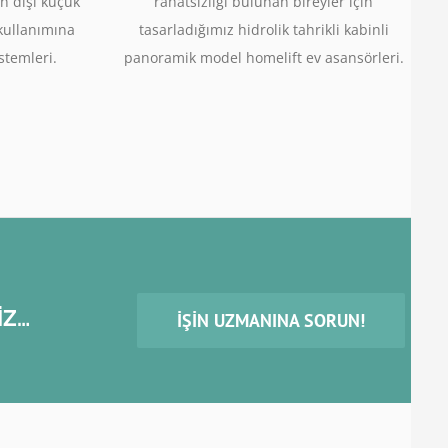
n dışı küçük
rahatsızlığı bulunan bireyler için
 kullanımına
tasarladığımız hidrolik tahrikli kabinli
stemleri.
panoramik model homelift ev asansörleri.
İZ…
İŞIN UZMANINA SORUN!