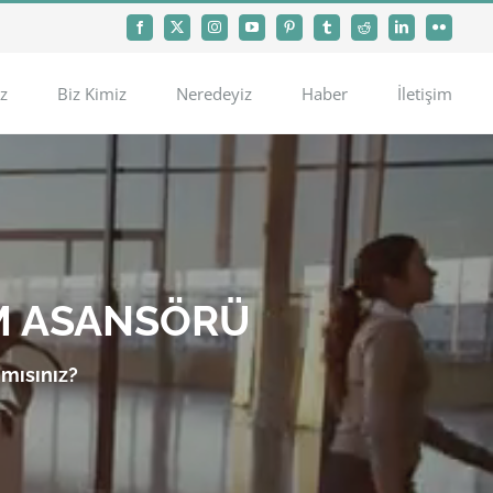
Facebook
X
Instagram
YouTube
Pinterest
Tumblr
Reddit
LinkedIn
Flickr
z
Biz Kimiz
Neredeyiz
Haber
İletişim
M ASANSÖRÜ
 mısınız?