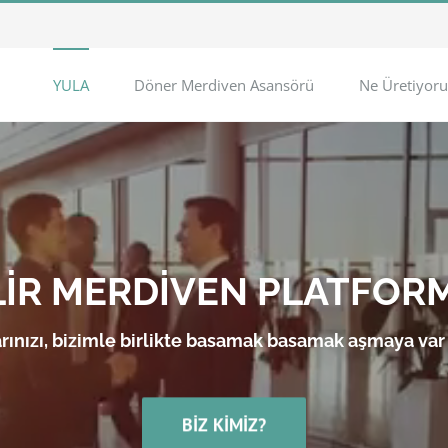
YULA
Döner Merdiven Asansörü
Ne Üretiyoru
LİR MERDİVEN PLATFOR
rınızı, bizimle birlikte basamak basamak aşmaya var
BIZ KIMIZ?