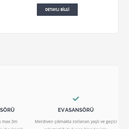
DETAYLI BİLGİ
NSÖRÜ
EV ASANSÖRÜ
miş max 3m
Merdiven çıkmakta zorlanan yaşlı ve geçici