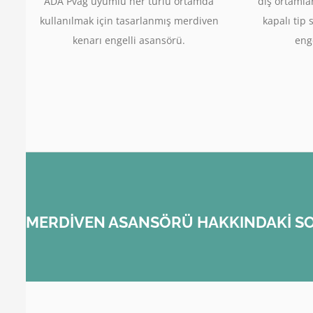
ADA Pvag uyumlu her türlü ortamda
dış ortamla
kullanılmak için tasarlanmış merdiven
kapalı tip 
kenarı engelli asansörü.
enge
MERDİVEN ASANSÖRÜ HAKKINDAKİ SO