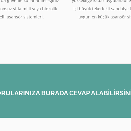
rda güvenle kullanabileceğiniz
yüksekliğe kadar uygulanabile
sonsuz vida milli veya hidrolik
içi büyük tekerlekli sandalye
lli asansör sistemleri.
uygun en küçük asansör si
RULARINIZA BURADA CEVAP ALABİLİRSİN