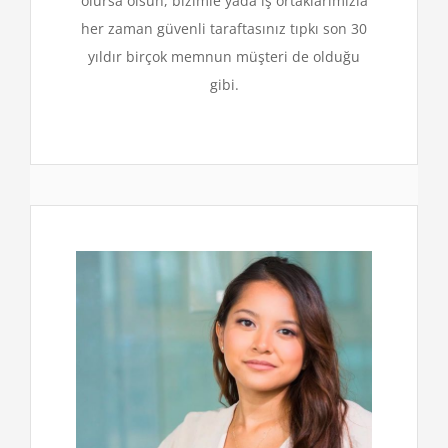
olursa olsun, bizimle yada iş ortaklarımızla
her zaman güvenli taraftasınız tıpkı son 30
yıldır birçok memnun müşteri de olduğu
gibi.