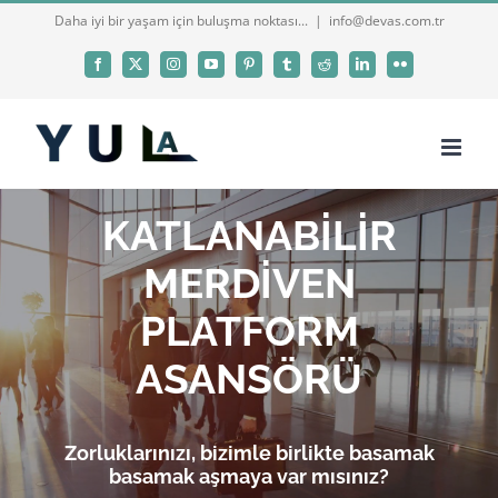
Skip
Daha iyi bir yaşam için buluşma noktası...
|
info@devas.com.tr
to
Facebook
X
Instagram
YouTube
Pinterest
Tumblr
Reddit
LinkedIn
Flickr
content
KATLANABİLİR
MERDİVEN
PLATFORM
ASANSÖRÜ
Zorluklarınızı, bizimle birlikte basamak
basamak aşmaya var mısınız?