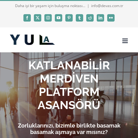
Skip
Daha iyi bir yaşam için buluşma noktası...
|
info@devas.com.tr
to
Facebook
X
Instagram
YouTube
Pinterest
Tumblr
Reddit
LinkedIn
Flickr
content
KATLANABİLİR
MERDİVEN
PLATFORM
ASANSÖRÜ
Zorluklarınızı, bizimle birlikte basamak
basamak aşmaya var mısınız?