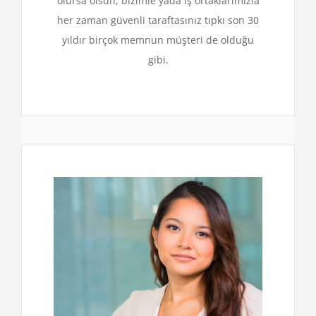
olursa olsun, bizimle yada iş ortaklarımızla
her zaman güvenli taraftasınız tıpkı son 30
yıldır birçok memnun müşteri de olduğu
gibi.