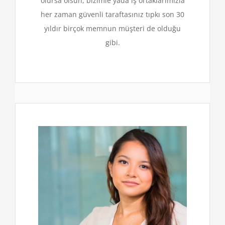
olursa olsun, bizimle yada iş ortaklarımızla
her zaman güvenli taraftasınız tıpkı son 30
yıldır birçok memnun müşteri de olduğu
gibi.