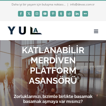
Skip
Daha iyi bir yaşam için buluşma noktası...
|
info@devas.com.tr
to
Facebook
X
Instagram
YouTube
Pinterest
Tumblr
Reddit
LinkedIn
Flickr
content
KATLANABİLİR
MERDİVEN
PLATFORM
ASANSÖRÜ
Zorluklarınızı, bizimle birlikte basamak
basamak aşmaya var mısınız?