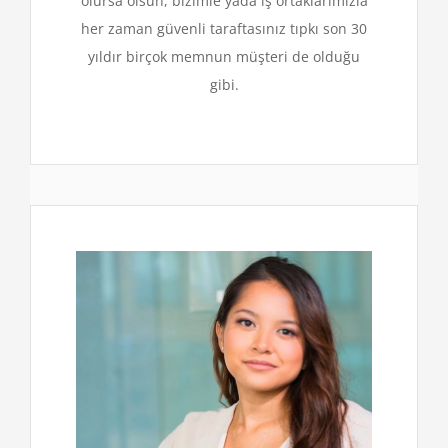
olursa olsun, bizimle yada iş ortaklarımızla
her zaman güvenli taraftasınız tıpkı son 30
yıldır birçok memnun müşteri de olduğu
gibi.