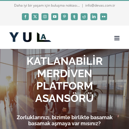
Skip
Daha iyi bir yaşam için buluşma noktası...
|
info@devas.com.tr
to
Facebook
X
Instagram
YouTube
Pinterest
Tumblr
Reddit
LinkedIn
Flickr
content
KATLANABİLİR
MERDİVEN
PLATFORM
ASANSÖRÜ
Zorluklarınızı, bizimle birlikte basamak
basamak aşmaya var mısınız?