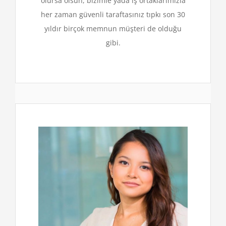
olursa olsun, bizimle yada iş ortaklarımızla
her zaman güvenli taraftasınız tıpkı son 30
yıldır birçok memnun müşteri de olduğu
gibi.