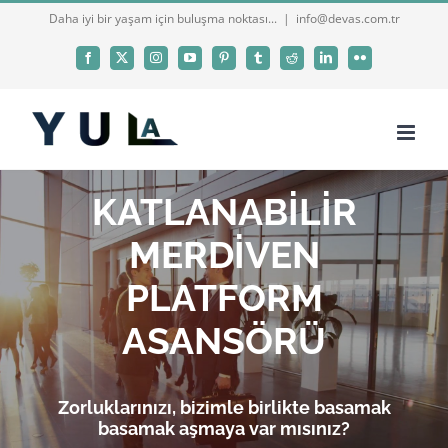
Skip
Daha iyi bir yaşam için buluşma noktası...
|
info@devas.com.tr
to
Facebook
X
Instagram
YouTube
Pinterest
Tumblr
Reddit
LinkedIn
Flickr
content
KATLANABİLİR
MERDİVEN
PLATFORM
ASANSÖRÜ
Zorluklarınızı, bizimle birlikte basamak
basamak aşmaya var mısınız?