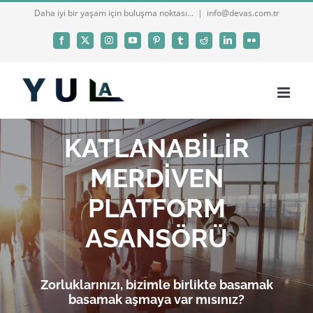
Skip
Daha iyi bir yaşam için buluşma noktası...
|
info@devas.com.tr
to
Facebook
X
Instagram
YouTube
Pinterest
Tumblr
Reddit
LinkedIn
Flickr
content
KATLANABİLİR
MERDİVEN
PLATFORM
ASANSÖRÜ
Zorluklarınızı, bizimle birlikte basamak
basamak aşmaya var mısınız?