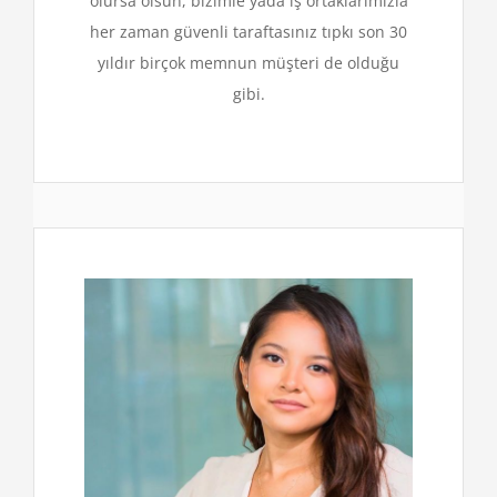
olursa olsun, bizimle yada iş ortaklarımızla
her zaman güvenli taraftasınız tıpkı son 30
yıldır birçok memnun müşteri de olduğu
gibi.