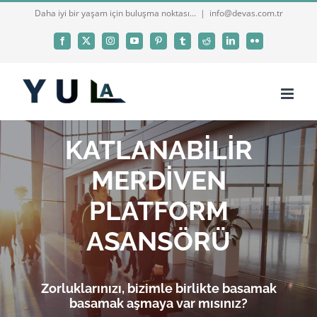
Skip
Daha iyi bir yaşam için buluşma noktası...
|
info@devas.com.tr
to
Facebook
X
Instagram
YouTube
Pinterest
Tumblr
Reddit
LinkedIn
Flickr
content
KATLANABİLİR
MERDİVEN
PLATFORM
ASANSÖRÜ
Zorluklarınızı, bizimle birlikte basamak
basamak aşmaya var mısınız?