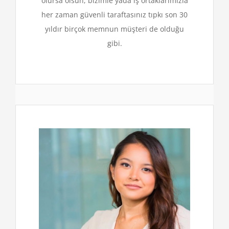
olursa olsun, bizimle yada iş ortaklarımızla
her zaman güvenli taraftasınız tıpkı son 30
yıldır birçok memnun müşteri de olduğu
gibi.