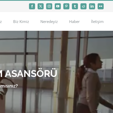
Facebook
X
Instagram
YouTube
Pinterest
Tumblr
Reddit
LinkedIn
Flickr
z
Biz Kimiz
Neredeyiz
Haber
İletişim
M ASANSÖRÜ
 mısınız?