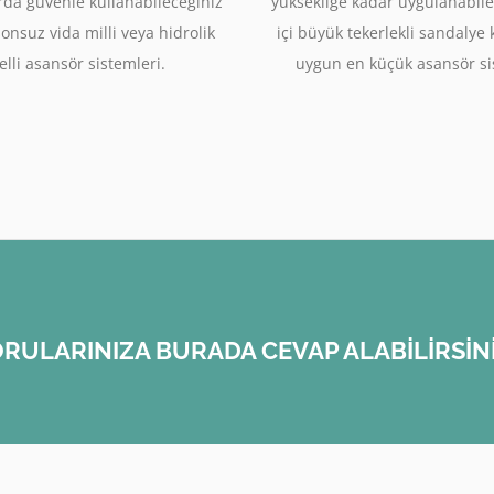
rda güvenle kullanabileceğiniz
yüksekliğe kadar uygulanabile
sonsuz vida milli veya hidrolik
içi büyük tekerlekli sandalye
lli asansör sistemleri.
uygun en küçük asansör si
RULARINIZA BURADA CEVAP ALABİLİRSİN