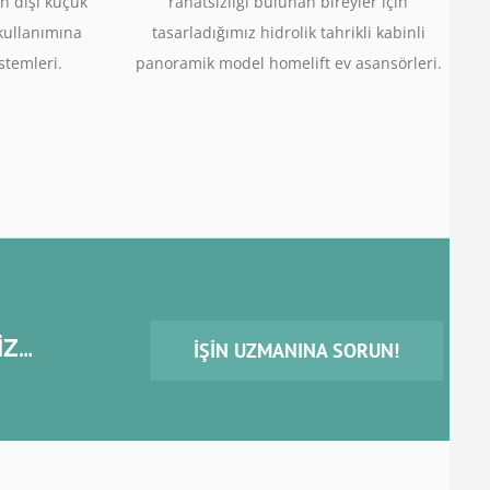
n dışı küçük
rahatsızlığı bulunan bireyler için
 kullanımına
tasarladığımız hidrolik tahrikli kabinli
stemleri.
panoramik model homelift ev asansörleri.
İZ…
İŞIN UZMANINA SORUN!