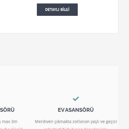
DETAYLI BİLGİ
NSÖRÜ
EV ASANSÖRÜ
miş max 3m
Merdiven çıkmakta zorlanan yaşlı ve geçici