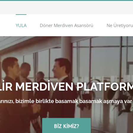
YULA
Döner Merdiven Asansörü
Ne Üretiyoru
LİR MERDİVEN PLATFOR
rınızı, bizimle birlikte basamak basamak aşmaya var
BIZ KIMIZ?