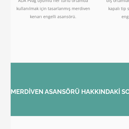
ADA Pvag uyumlu her türlü ortamda
dış ortamla
kullanılmak için tasarlanmış merdiven
kapalı tip 
kenarı engelli asansörü.
enge
MERDİVEN ASANSÖRÜ HAKKINDAKİ SO