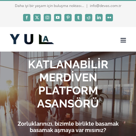
Skip
Daha iyi bir yaşam için buluşma noktası...
|
info@devas.com.tr
to
Facebook
X
Instagram
YouTube
Pinterest
Tumblr
Reddit
LinkedIn
Flickr
content
KATLANABİLİR
MERDİVEN
PLATFORM
ASANSÖRÜ
Zorluklarınızı, bizimle birlikte basamak
basamak aşmaya var mısınız?