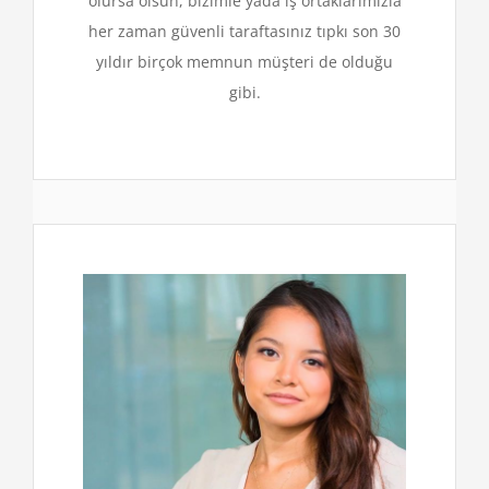
olursa olsun, bizimle yada iş ortaklarımızla
her zaman güvenli taraftasınız tıpkı son 30
yıldır birçok memnun müşteri de olduğu
gibi.