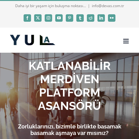
Skip
Daha iyi bir yaşam için buluşma noktası...
|
info@devas.com.tr
to
Facebook
X
Instagram
YouTube
Pinterest
Tumblr
Reddit
LinkedIn
Flickr
content
KATLANABİLİR
MERDİVEN
PLATFORM
ASANSÖRÜ
Zorluklarınızı, bizimle birlikte basamak
basamak aşmaya var mısınız?