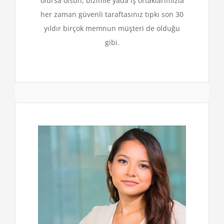
olursa olsun, bizimle yada iş ortaklarımızla
her zaman güvenli taraftasınız tıpkı son 30
yıldır birçok memnun müşteri de olduğu
gibi.