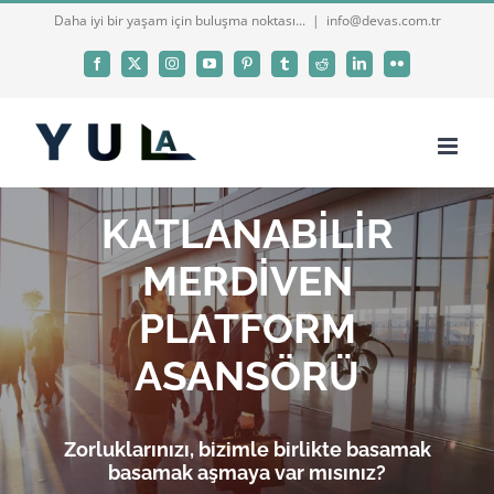
Skip
Daha iyi bir yaşam için buluşma noktası...
|
info@devas.com.tr
to
Facebook
X
Instagram
YouTube
Pinterest
Tumblr
Reddit
LinkedIn
Flickr
content
KATLANABİLİR
MERDİVEN
PLATFORM
ASANSÖRÜ
Zorluklarınızı, bizimle birlikte basamak
basamak aşmaya var mısınız?