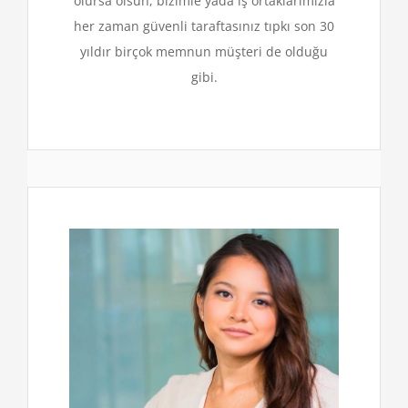
olursa olsun, bizimle yada iş ortaklarımızla
her zaman güvenli taraftasınız tıpkı son 30
yıldır birçok memnun müşteri de olduğu
gibi.