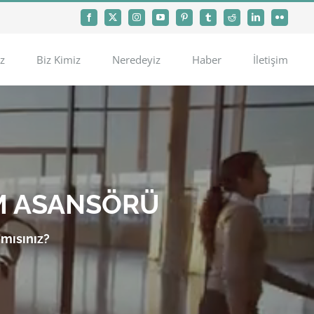
Facebook
X
Instagram
YouTube
Pinterest
Tumblr
Reddit
LinkedIn
Flickr
z
Biz Kimiz
Neredeyiz
Haber
İletişim
M ASANSÖRÜ
 mısınız?