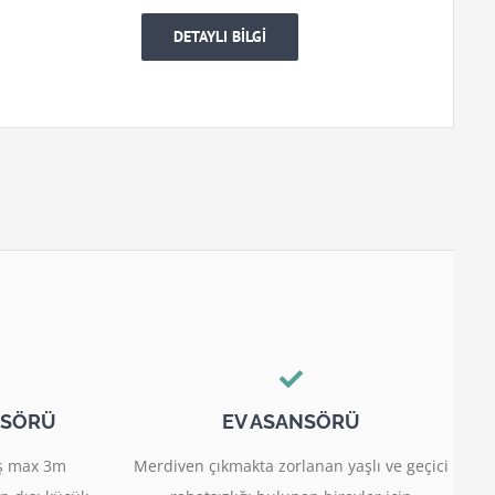
DETAYLI BİLGİ
NSÖRÜ
EV ASANSÖRÜ
miş max 3m
Merdiven çıkmakta zorlanan yaşlı ve geçici