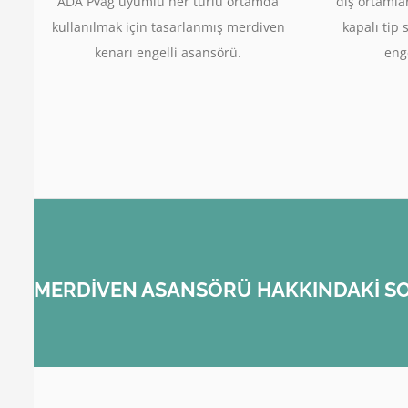
ADA Pvag uyumlu her türlü ortamda
dış ortamla
kullanılmak için tasarlanmış merdiven
kapalı tip 
kenarı engelli asansörü.
enge
MERDİVEN ASANSÖRÜ HAKKINDAKİ SO