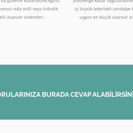
rda güvenle kullanabileceğiniz
yüksekliğe kadar uygulanabile
sonsuz vida milli veya hidrolik
içi büyük tekerlekli sandalye
lli asansör sistemleri.
uygun en küçük asansör si
RULARINIZA BURADA CEVAP ALABİLİRSİN