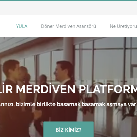
YULA
Döner Merdiven Asansörü
Ne Üretiyoru
LİR MERDİVEN PLATFOR
rınızı, bizimle birlikte basamak basamak aşmaya var
BIZ KIMIZ?