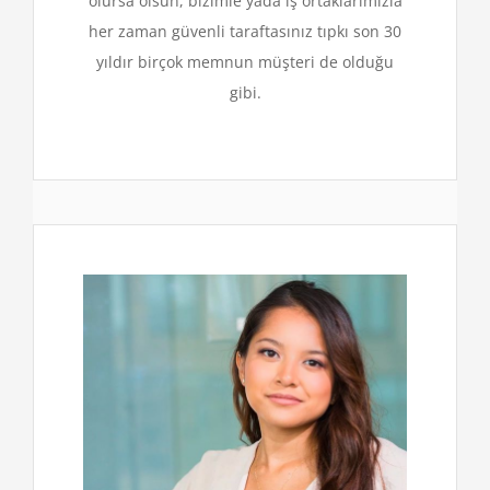
olursa olsun, bizimle yada iş ortaklarımızla
her zaman güvenli taraftasınız tıpkı son 30
yıldır birçok memnun müşteri de olduğu
gibi.