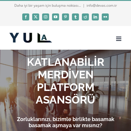
Skip
Daha iyi bir yaşam için buluşma noktası...
|
info@devas.com.tr
to
Facebook
X
Instagram
YouTube
Pinterest
Tumblr
Reddit
LinkedIn
Flickr
content
KATLANABİLİR
MERDİVEN
PLATFORM
ASANSÖRÜ
Zorluklarınızı, bizimle birlikte basamak
basamak aşmaya var mısınız?