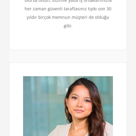
olursa olsun, bizimle yada iş ortaklarımızla
her zaman güvenli taraftasınız tıpkı son 30
yıldır birçok memnun müşteri de olduğu
gibi.