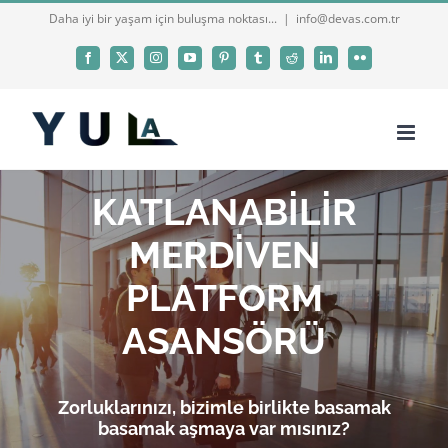
Skip
Daha iyi bir yaşam için buluşma noktası...
|
info@devas.com.tr
to
Facebook
X
Instagram
YouTube
Pinterest
Tumblr
Reddit
LinkedIn
Flickr
content
KATLANABİLİR
MERDİVEN
PLATFORM
ASANSÖRÜ
Zorluklarınızı, bizimle birlikte basamak
basamak aşmaya var mısınız?