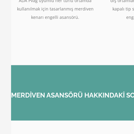
ADA Pvag uyumlu her türlü ortamda
dış ortamla
kullanılmak için tasarlanmış merdiven
kapalı tip 
kenarı engelli asansörü.
enge
MERDİVEN ASANSÖRÜ HAKKINDAKİ SO