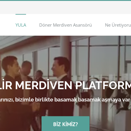
YULA
Döner Merdiven Asansörü
Ne Üretiyoru
LİR MERDİVEN PLATFOR
rınızı, bizimle birlikte basamak basamak aşmaya var
BIZ KIMIZ?