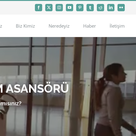
Facebook
X
Instagram
YouTube
Pinterest
Tumblr
Reddit
LinkedIn
Flickr
z
Biz Kimiz
Neredeyiz
Haber
İletişim
M ASANSÖRÜ
 mısınız?