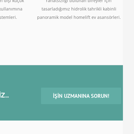
n dışı küçük
rahatsızlığı bulunan bireyler için
 kullanımına
tasarladığımız hidrolik tahrikli kabinli
stemleri.
panoramik model homelift ev asansörleri.
İZ…
İŞIN UZMANINA SORUN!