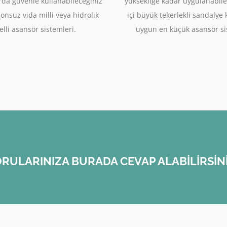
rda güvenle kullanabileceğiniz
yüksekliğe kadar uygulanabile
sonsuz vida milli veya hidrolik
içi büyük tekerlekli sandalye
lli asansör sistemleri.
uygun en küçük asansör si
RULARINIZA BURADA CEVAP ALABİLİRSİN