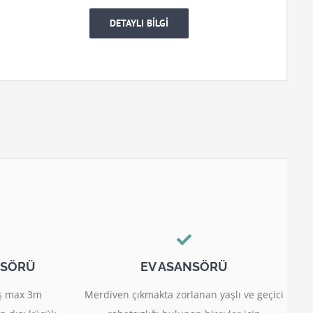
DETAYLI BİLGİ
NSÖRÜ
EV ASANSÖRÜ
miş max 3m
Merdiven çıkmakta zorlanan yaşlı ve geçici