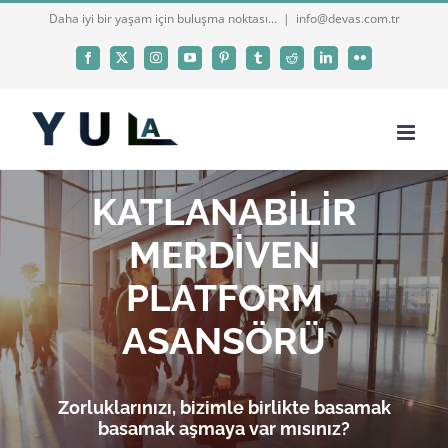
Skip
Daha iyi bir yaşam için buluşma noktası...
|
info@devas.com.tr
to
Facebook
X
Instagram
YouTube
Pinterest
Tumblr
Reddit
LinkedIn
Flickr
content
KATLANABİLİR
MERDİVEN
PLATFORM
ASANSÖRÜ
Zorluklarınızı, bizimle birlikte basamak
basamak aşmaya var mısınız?