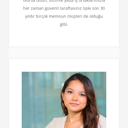
olursa olsun, bizimle yada iş ortaklarımızla
her zaman güvenli taraftasınız tıpkı son 30
yıldır birçok memnun müşteri de olduğu
gibi.