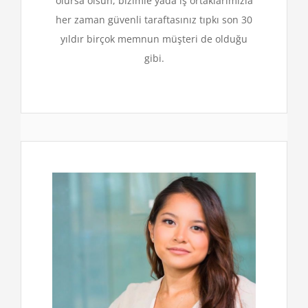
olursa olsun, bizimle yada iş ortaklarımızla
her zaman güvenli taraftasınız tıpkı son 30
yıldır birçok memnun müşteri de olduğu
gibi.