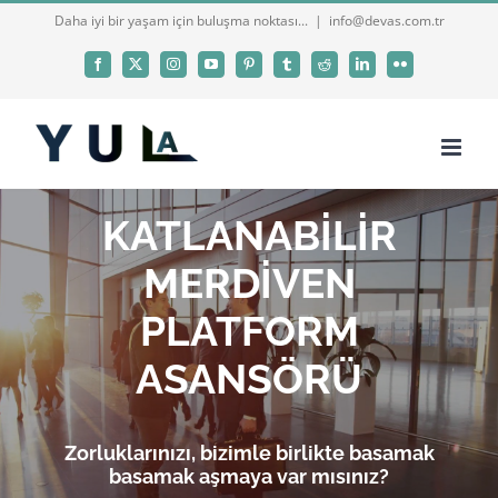
Skip
Daha iyi bir yaşam için buluşma noktası...
|
info@devas.com.tr
to
Facebook
X
Instagram
YouTube
Pinterest
Tumblr
Reddit
LinkedIn
Flickr
content
KATLANABİLİR
MERDİVEN
PLATFORM
ASANSÖRÜ
Zorluklarınızı, bizimle birlikte basamak
basamak aşmaya var mısınız?