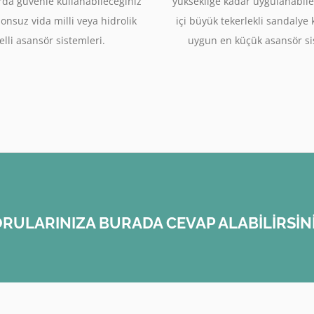
rda güvenle kullanabileceğiniz
yüksekliğe kadar uygulanabile
sonsuz vida milli veya hidrolik
içi büyük tekerlekli sandalye
lli asansör sistemleri.
uygun en küçük asansör si
RULARINIZA BURADA CEVAP ALABİLİRSİN