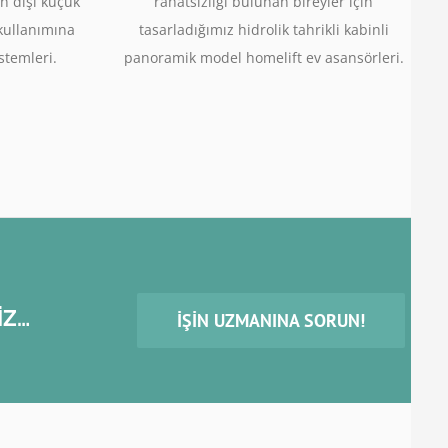
n dışı küçük
rahatsızlığı bulunan bireyler için
 kullanımına
tasarladığımız hidrolik tahrikli kabinli
stemleri.
panoramik model homelift ev asansörleri.
İZ…
İŞIN UZMANINA SORUN!