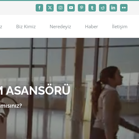
Facebook
X
Instagram
YouTube
Pinterest
Tumblr
Reddit
LinkedIn
Flickr
z
Biz Kimiz
Neredeyiz
Haber
İletişim
M ASANSÖRÜ
 mısınız?