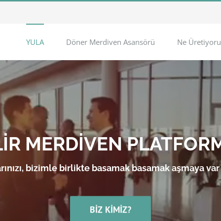
YULA
Döner Merdiven Asansörü
Ne Üretiyoru
LİR MERDİVEN PLATFOR
rınızı, bizimle birlikte basamak basamak aşmaya var
BIZ KIMIZ?