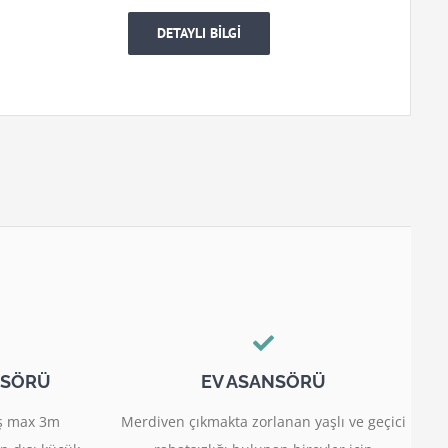
DETAYLI BİLGİ
NSÖRÜ
EV ASANSÖRÜ
miş max 3m
Merdiven çıkmakta zorlanan yaşlı ve geçici