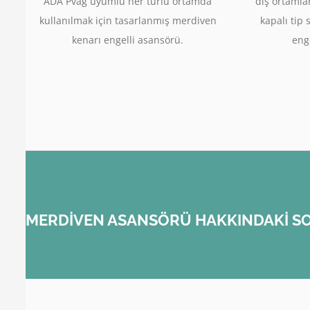
ADA Pvag uyumlu her türlü ortamda
dış ortamla
kullanılmak için tasarlanmış merdiven
kapalı tip 
kenarı engelli asansörü.
enge
MERDİVEN ASANSÖRÜ HAKKINDAKİ SO