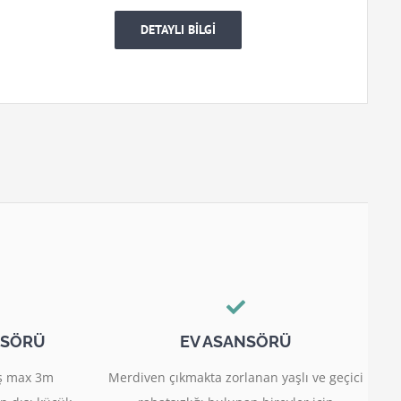
DETAYLI BİLGİ
NSÖRÜ
EV ASANSÖRÜ
miş max 3m
Merdiven çıkmakta zorlanan yaşlı ve geçici