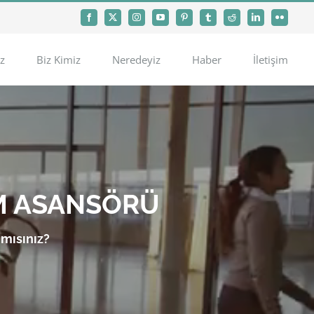
Facebook
X
Instagram
YouTube
Pinterest
Tumblr
Reddit
LinkedIn
Flickr
z
Biz Kimiz
Neredeyiz
Haber
İletişim
M ASANSÖRÜ
 mısınız?