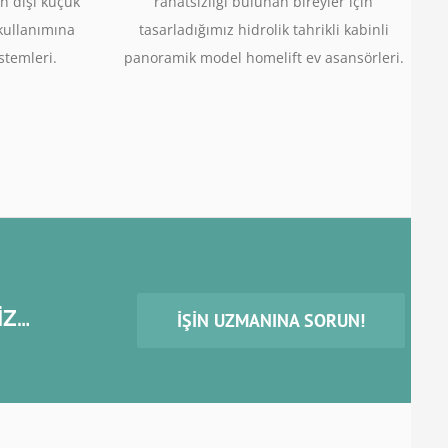
n dışı küçük
rahatsızlığı bulunan bireyler için
 kullanımına
tasarladığımız hidrolik tahrikli kabinli
stemleri.
panoramik model homelift ev asansörleri.
İZ…
İŞIN UZMANINA SORUN!