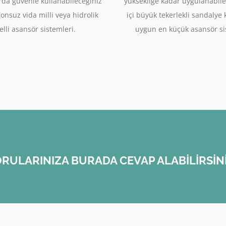
rda güvenle kullanabileceğiniz
yüksekliğe kadar uygulanabile
sonsuz vida milli veya hidrolik
içi büyük tekerlekli sandalye
lli asansör sistemleri.
uygun en küçük asansör si
RULARINIZA BURADA CEVAP ALABİLİRSİN