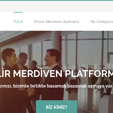
YULA
Döner Merdiven Asansörü
Ne Üretiyoru
LİR MERDİVEN PLATFOR
rınızı, bizimle birlikte basamak basamak aşmaya var
BIZ KIMIZ?