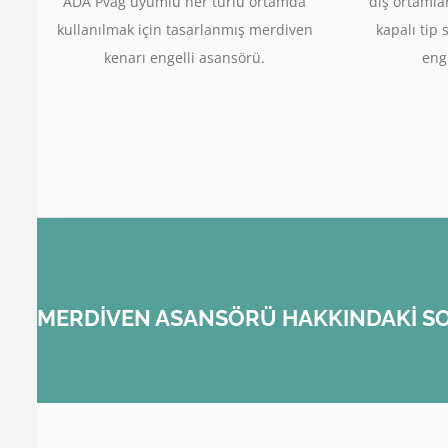
ADA Pvag uyumlu her türlü ortamda
dış ortamla
kullanılmak için tasarlanmış merdiven
kapalı tip 
kenarı engelli asansörü.
enge
MERDİVEN ASANSÖRÜ HAKKINDAKİ SO