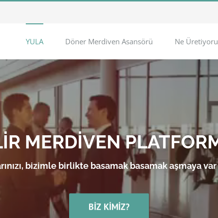
YULA
Döner Merdiven Asansörü
Ne Üretiyoru
LİR MERDİVEN PLATFOR
rınızı, bizimle birlikte basamak basamak aşmaya var
BIZ KIMIZ?