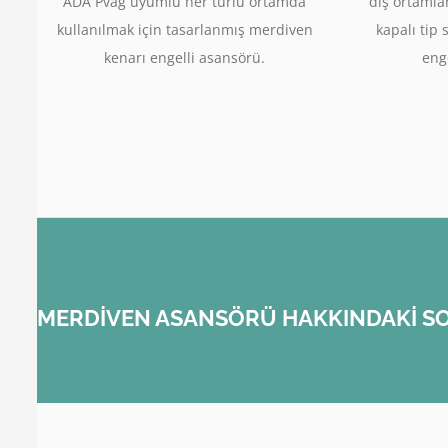
ADA Pvag uyumlu her türlü ortamda
dış ortamla
kullanılmak için tasarlanmış merdiven
kapalı tip 
kenarı engelli asansörü.
enge
MERDİVEN ASANSÖRÜ HAKKINDAKİ SO