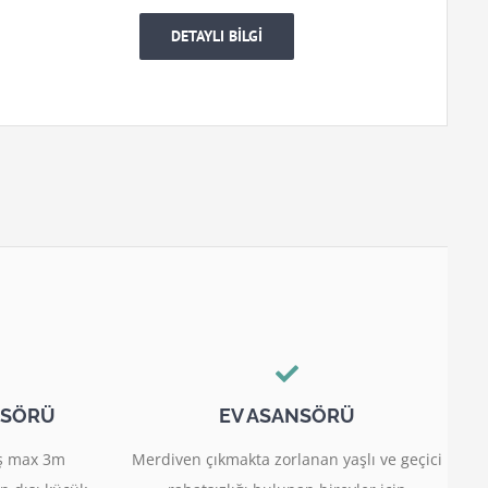
DETAYLI BİLGİ
NSÖRÜ
EV ASANSÖRÜ
miş max 3m
Merdiven çıkmakta zorlanan yaşlı ve geçici