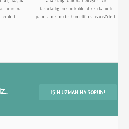
n dışı küçük
rahatsızlığı bulunan bireyler için
 kullanımına
tasarladığımız hidrolik tahrikli kabinli
stemleri.
panoramik model homelift ev asansörleri.
İZ…
İŞIN UZMANINA SORUN!