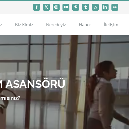
Facebook
X
Instagram
YouTube
Pinterest
Tumblr
Reddit
LinkedIn
Flickr
z
Biz Kimiz
Neredeyiz
Haber
İletişim
M ASANSÖRÜ
 mısınız?