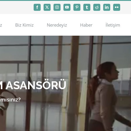
Facebook
X
Instagram
YouTube
Pinterest
Tumblr
Reddit
LinkedIn
Flickr
z
Biz Kimiz
Neredeyiz
Haber
İletişim
M ASANSÖRÜ
 mısınız?