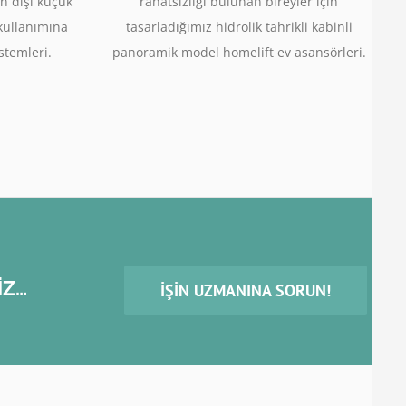
n dışı küçük
rahatsızlığı bulunan bireyler için
 kullanımına
tasarladığımız hidrolik tahrikli kabinli
stemleri.
panoramik model homelift ev asansörleri.
İZ…
İŞIN UZMANINA SORUN!