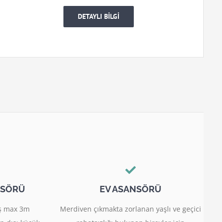
DETAYLI BİLGİ
NSÖRÜ
EV ASANSÖRÜ
miş max 3m
Merdiven çıkmakta zorlanan yaşlı ve geçici