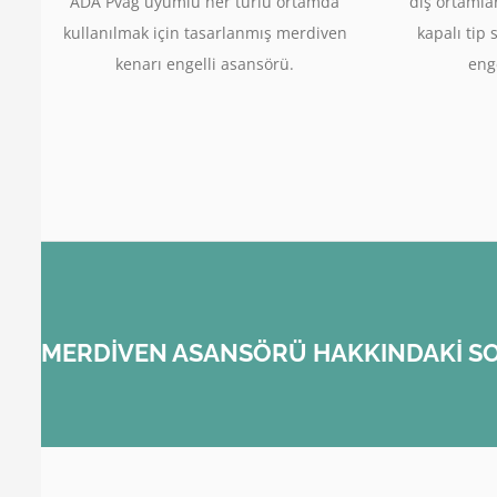
ADA Pvag uyumlu her türlü ortamda
dış ortamla
kullanılmak için tasarlanmış merdiven
kapalı tip 
kenarı engelli asansörü.
enge
MERDİVEN ASANSÖRÜ HAKKINDAKİ SO