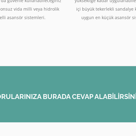
rda güvenle kullanabileceğiniz
yüksekliğe kadar uygulanabile
sonsuz vida milli veya hidrolik
içi büyük tekerlekli sandalye
lli asansör sistemleri.
uygun en küçük asansör si
RULARINIZA BURADA CEVAP ALABİLİRSİN