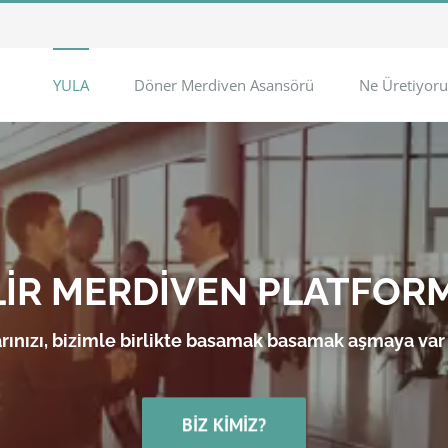
YULA
Döner Merdiven Asansörü
Ne Üretiyoru
LİR MERDİVEN PLATFOR
rınızı, bizimle birlikte basamak basamak aşmaya var
BIZ KIMIZ?