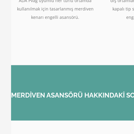
ADA Pvag uyumlu her türlü ortamda
dış ortamla
kullanılmak için tasarlanmış merdiven
kapalı tip 
kenarı engelli asansörü.
enge
MERDİVEN ASANSÖRÜ HAKKINDAKİ SO