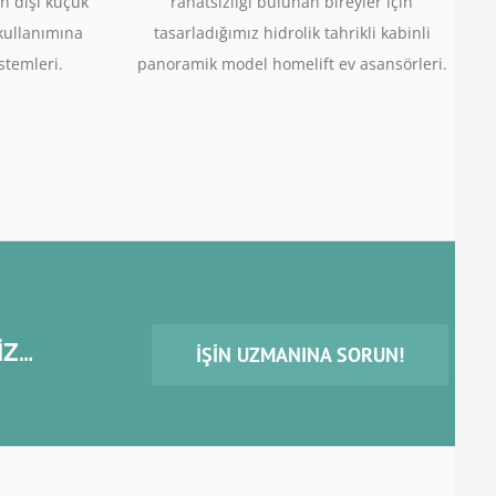
n dışı küçük
rahatsızlığı bulunan bireyler için
 kullanımına
tasarladığımız hidrolik tahrikli kabinli
stemleri.
panoramik model homelift ev asansörleri.
İZ…
İŞIN UZMANINA SORUN!