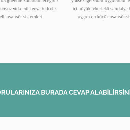
rda güvenle kullanabileceğiniz
yüksekliğe kadar uygulanabile
sonsuz vida milli veya hidrolik
içi büyük tekerlekli sandalye
lli asansör sistemleri.
uygun en küçük asansör si
RULARINIZA BURADA CEVAP ALABİLİRSİN