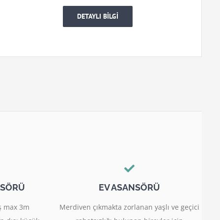
DETAYLI BİLGİ
NSÖRÜ
EV ASANSÖRÜ
miş max 3m
Merdiven çıkmakta zorlanan yaşlı ve geçici