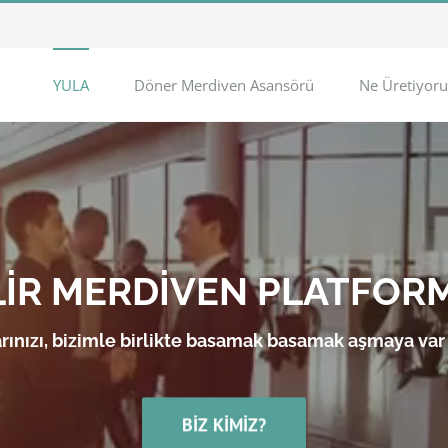
YULA
Döner Merdiven Asansörü
Ne Üretiyoru
LİR MERDİVEN PLATFOR
rınızı, bizimle birlikte basamak basamak aşmaya var
BIZ KIMIZ?