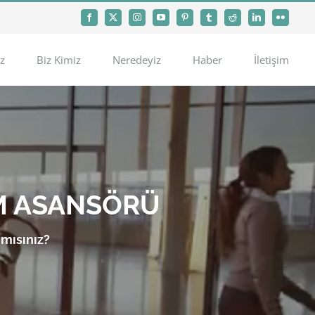
Facebook
X
Instagram
YouTube
Pinterest
Tumblr
Reddit
LinkedIn
Flickr
z
Biz Kimiz
Neredeyiz
Haber
İletişim
M ASANSÖRÜ
 mısınız?