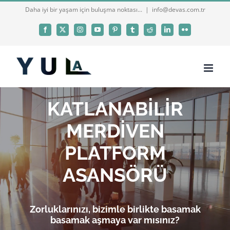
Skip
Daha iyi bir yaşam için buluşma noktası...
|
info@devas.com.tr
to
Facebook
X
Instagram
YouTube
Pinterest
Tumblr
Reddit
LinkedIn
Flickr
content
KATLANABİLİR
MERDİVEN
PLATFORM
ASANSÖRÜ
Zorluklarınızı, bizimle birlikte basamak
basamak aşmaya var mısınız?