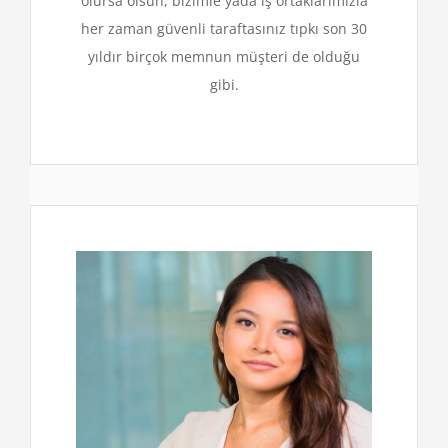
olursa olsun, bizimle yada iş ortaklarımızla
her zaman güvenli taraftasınız tıpkı son 30
yıldır birçok memnun müşteri de olduğu
gibi.