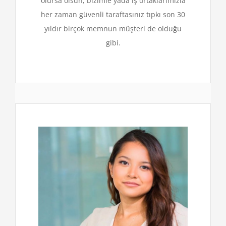
olursa olsun, bizimle yada iş ortaklarımızla
her zaman güvenli taraftasınız tıpkı son 30
yıldır birçok memnun müşteri de olduğu
gibi.