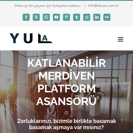
Skip
Daha iyi bir yaşam için buluşma noktası...
|
info@devas.com.tr
to
Facebook
X
Instagram
YouTube
Pinterest
Tumblr
Reddit
LinkedIn
Flickr
content
KATLANABİLİR
MERDİVEN
PLATFORM
ASANSÖRÜ
Zorluklarınızı, bizimle birlikte basamak
basamak aşmaya var mısınız?