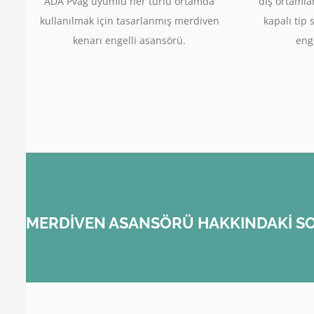
ADA Pvag uyumlu her türlü ortamda
dış ortamla
kullanılmak için tasarlanmış merdiven
kapalı tip 
kenarı engelli asansörü.
enge
MERDİVEN ASANSÖRÜ HAKKINDAKİ SO