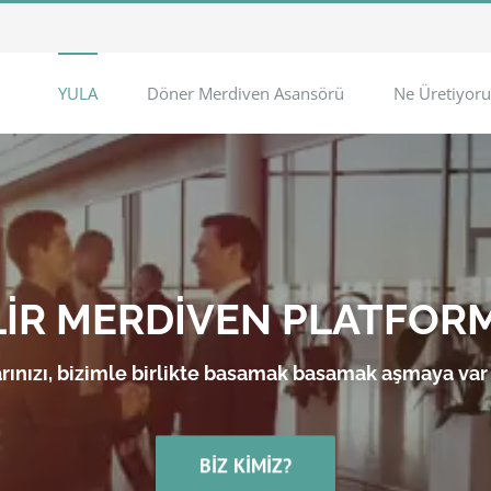
YULA
Döner Merdiven Asansörü
Ne Üretiyoru
LİR MERDİVEN PLATFOR
rınızı, bizimle birlikte basamak basamak aşmaya var
BIZ KIMIZ?