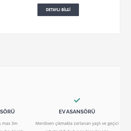
DETAYLI BİLGİ
NSÖRÜ
EV ASANSÖRÜ
miş max 3m
Merdiven çıkmakta zorlanan yaşlı ve geçici