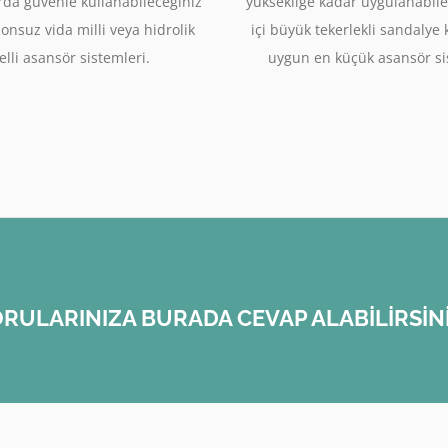
rda güvenle kullanabileceğiniz
yüksekliğe kadar uygulanabile
sonsuz vida milli veya hidrolik
içi büyük tekerlekli sandalye
lli asansör sistemleri.
uygun en küçük asansör si
RULARINIZA BURADA CEVAP ALABİLİRSİN