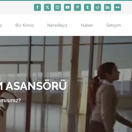
Facebook
X
Instagram
YouTube
Pinterest
Tumblr
Reddit
LinkedIn
Flickr
z
Biz Kimiz
Neredeyiz
Haber
İletişim
M ASANSÖRÜ
 mısınız?