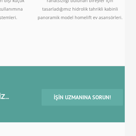
n dışı küçük
rahatsızlığı bulunan bireyler için
 kullanımına
tasarladığımız hidrolik tahrikli kabinli
stemleri.
panoramik model homelift ev asansörleri.
İZ…
İŞIN UZMANINA SORUN!