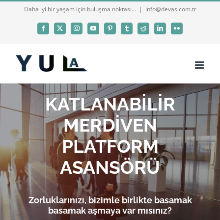
Skip
Daha iyi bir yaşam için buluşma noktası...
|
info@devas.com.tr
to
Facebook
X
Instagram
YouTube
Pinterest
Tumblr
Reddit
LinkedIn
Flickr
content
KATLANABİLİR
MERDİVEN
PLATFORM
ASANSÖRÜ
Zorluklarınızı, bizimle birlikte basamak
basamak aşmaya var mısınız?