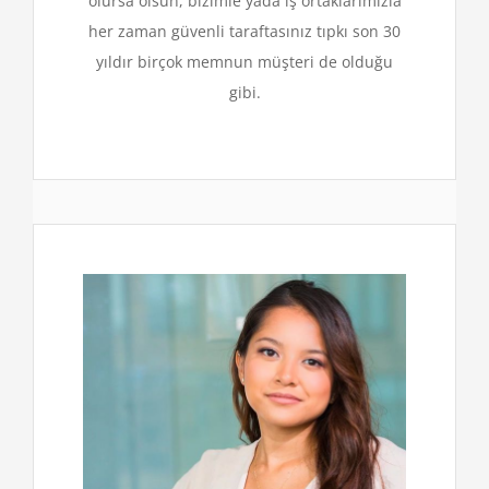
olursa olsun, bizimle yada iş ortaklarımızla
her zaman güvenli taraftasınız tıpkı son 30
yıldır birçok memnun müşteri de olduğu
gibi.