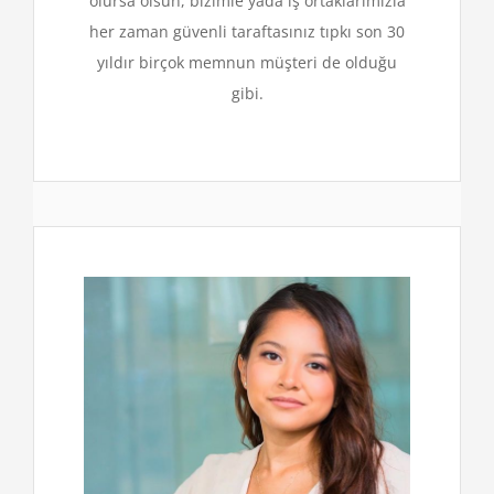
olursa olsun, bizimle yada iş ortaklarımızla
her zaman güvenli taraftasınız tıpkı son 30
yıldır birçok memnun müşteri de olduğu
gibi.