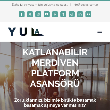
Skip
Daha iyi bir yaşam için buluşma noktası...
|
info@devas.com.tr
to
Facebook
X
Instagram
YouTube
Pinterest
Tumblr
Reddit
LinkedIn
Flickr
content
KATLANABİLİR
MERDİVEN
PLATFORM
ASANSÖRÜ
Zorluklarınızı, bizimle birlikte basamak
basamak aşmaya var mısınız?