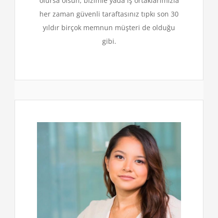
olursa olsun, bizimle yada iş ortaklarımızla
her zaman güvenli taraftasınız tıpkı son 30
yıldır birçok memnun müşteri de olduğu
gibi.