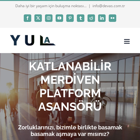
Skip
Daha iyi bir yaşam için buluşma noktası...
|
info@devas.com.tr
to
Facebook
X
Instagram
YouTube
Pinterest
Tumblr
Reddit
LinkedIn
Flickr
content
KATLANABİLİR
MERDİVEN
PLATFORM
ASANSÖRÜ
Zorluklarınızı, bizimle birlikte basamak
basamak aşmaya var mısınız?