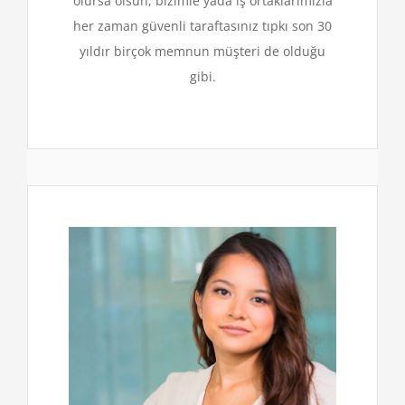
olursa olsun, bizimle yada iş ortaklarımızla
her zaman güvenli taraftasınız tıpkı son 30
yıldır birçok memnun müşteri de olduğu
gibi.