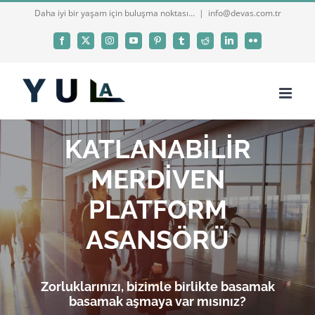
Skip
Daha iyi bir yaşam için buluşma noktası...
|
info@devas.com.tr
to
Facebook
X
Instagram
YouTube
Pinterest
Tumblr
Reddit
LinkedIn
Flickr
content
KATLANABİLİR
MERDİVEN
PLATFORM
ASANSÖRÜ
Zorluklarınızı, bizimle birlikte basamak
basamak aşmaya var mısınız?