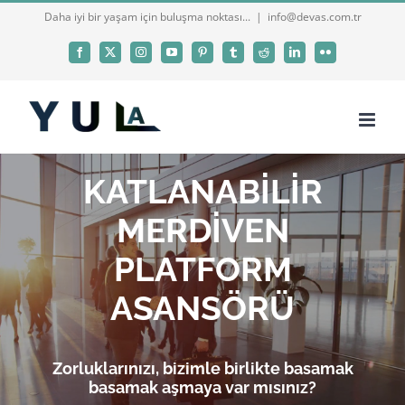
Skip
Daha iyi bir yaşam için buluşma noktası...
|
info@devas.com.tr
to
Facebook
X
Instagram
YouTube
Pinterest
Tumblr
Reddit
LinkedIn
Flickr
content
KATLANABİLİR
MERDİVEN
PLATFORM
ASANSÖRÜ
Zorluklarınızı, bizimle birlikte basamak
basamak aşmaya var mısınız?